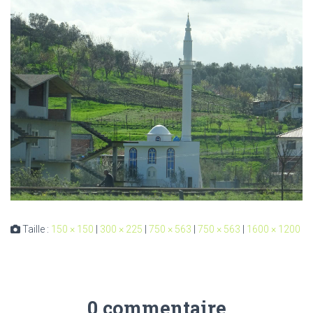
Taille :
150 × 150
|
300 × 225
|
750 × 563
|
750 × 563
|
1600 × 1200
0 commentaire