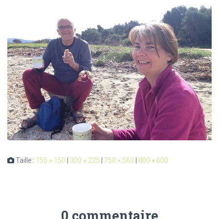
Taille :
150 × 150
|
300 × 225
|
750 × 563
|
800 × 600
0 commentaire