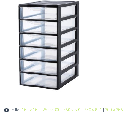
Taille :
150 × 150
|
253 × 300
|
750 × 891
|
750 × 891
|
300 × 356