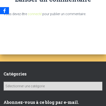
Vous devez être
connecté
pour publier un commentaire.
Catégories
C
a
t
é
Abonnez-vous à ce blog par e-mail.
g