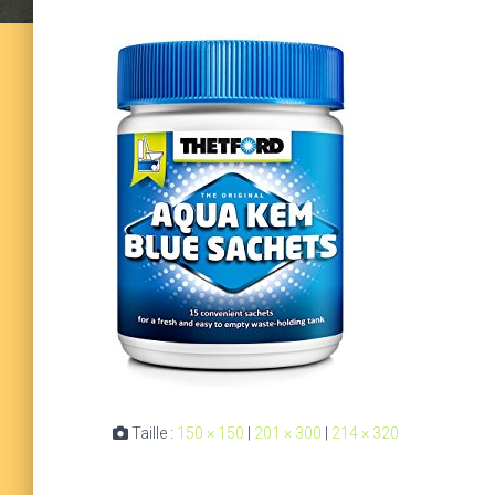
Taille :
150 × 150
|
201 × 300
|
214 × 320