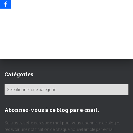
Catégories
C
a
t
é
Abonnez-vous à ce blog par e-mail.
g
o
Saisissez votre adresse e-mail pour vous abonner à ce blog et
r
recevoir une notification de chaque nouvel article par e-mail.
i