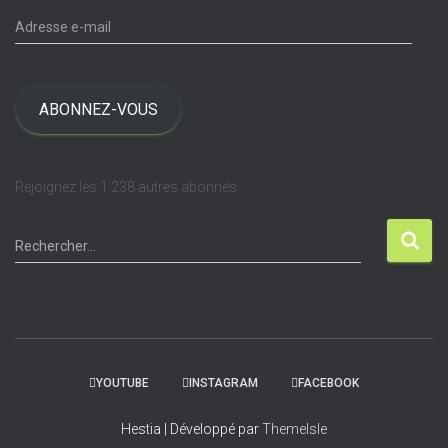
A
e
d
s
r
e
s
ABONNEZ-VOUS
s
e
e
Rejoignez les 1 238 autres abonnés
-
m
R
a
Rechercher…
e
i
c
l
h
e
r
c
YOUTUBE
INSTAGRAM
FACEBOOK
h
e
Hestia | Développé par
ThemeIsle
r