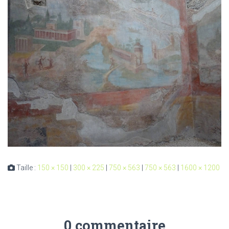
Taille :
150 × 150
|
300 × 225
|
750 × 563
|
750 × 563
|
1600 × 1200
0 commentaire