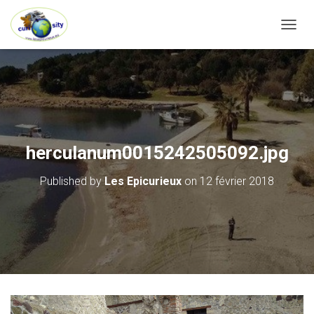
OUVRI
herculanum0015242505092.jpg
Published by
Les Epicurieux
on
12 février 2018