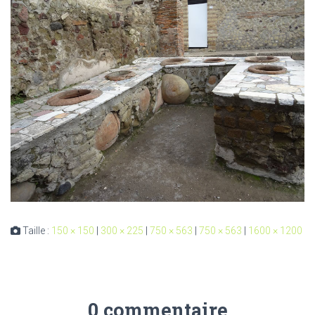
Taille :
150 × 150
|
300 × 225
|
750 × 563
|
750 × 563
|
1600 × 1200
0 commentaire