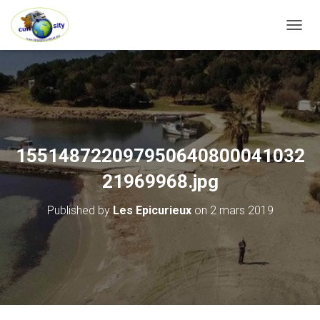
OUVRI
155148722097950640800041032
21969968.jpg
Published by
Les Epicurieux
on
2 mars 2019