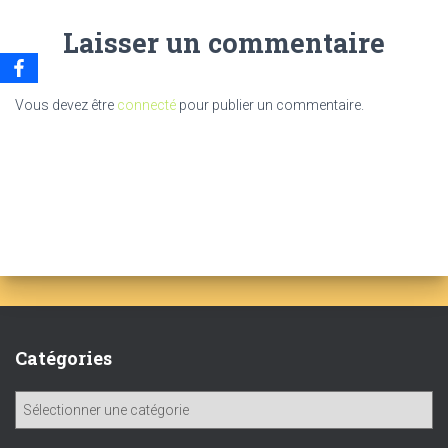
Laisser un commentaire
Vous devez être
connecté
pour publier un commentaire.
Catégories
C
a
t