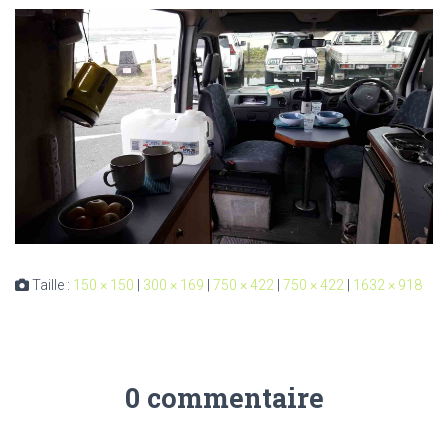
Taille :
150 × 150
|
300 × 169
|
750 × 422
|
750 × 422
|
1632 × 918
0 commentaire